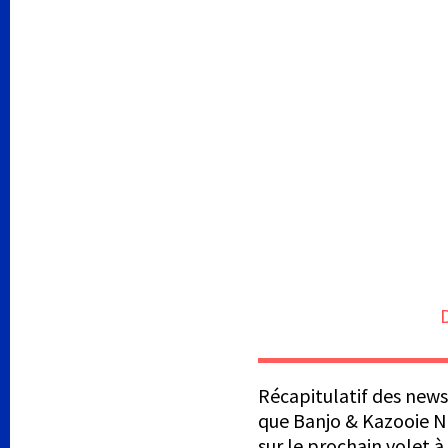
Récapitulatif des news 
que Banjo & Kazooie Nu
sur le prochain volet à