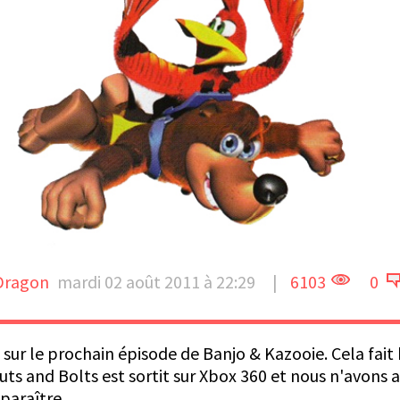
Dragon
mardi 02 août 2011 à 22:29
|
6103
0
sur le prochain épisode de Banjo & Kazooie. Cela fait 
ts and Bolts est sortit sur Xbox 360 et nous n'avons
 paraître.