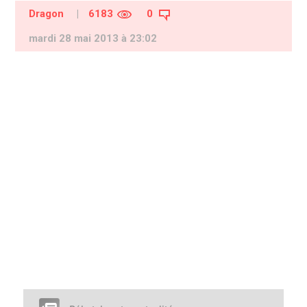
Dragon
|
6183
0
mardi 28 mai 2013 à 23:02