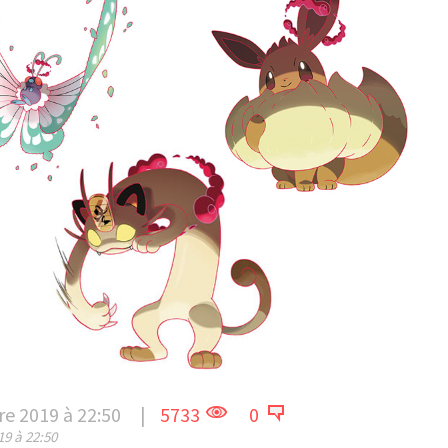
re 2019 à 22:50
|
5733
0
19 à 22:50