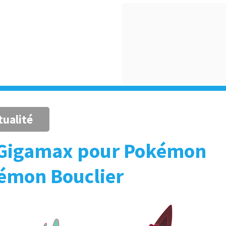
tualité
 Gigamax pour Pokémon
émon Bouclier