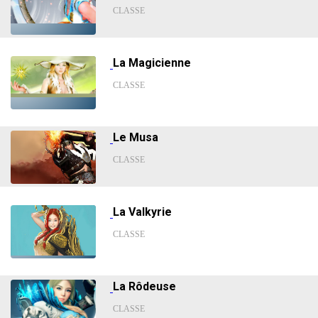
CLASSE
La Magicienne
CLASSE
Le Musa
CLASSE
La Valkyrie
CLASSE
La Rôdeuse
CLASSE